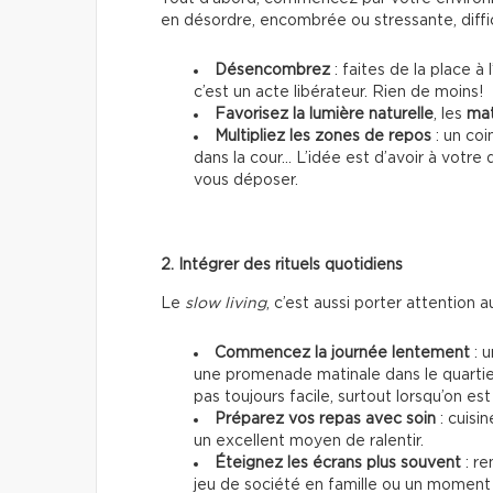
en désordre, encombrée ou stressante, diffici
Désencombrez
: faites de la place à
c’est un acte libérateur. Rien de moins!
Favorisez la lumière naturelle
, les
mat
Multipliez les zones de repos
: un coi
dans la cour… L’idée est d’avoir à votre
vous déposer.
2. Intégrer des rituels quotidiens
Le
slow living
, c’est aussi porter attention a
Commencez la journée lentement
: u
une promenade matinale dans le quartie
pas toujours facile, surtout lorsqu’on e
Préparez vos repas avec soin
: cuisin
un excellent moyen de ralentir.
Éteignez les écrans plus souvent
: re
jeu de société en famille ou un moment