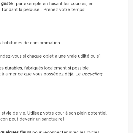
e geste
: par exemple en faisant les courses, en
 en tondant la pelouse… Prenez votre temps!
 ses habitudes de consommation.
dez-vous si chaque objet a une vraie utilité ou s’il
es durables
, fabriqués localement si possible.
z à aimer ce que vous possédez déjà. Le
upcycling
tyle de vie. Utilisez votre cour à son plein potentiel.
con peut devenir un sanctuaire!
quelques fleurs
pour reconnecter avec les cycles