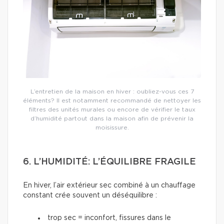
L’entretien de la maison en hiver : oubliez-vous ces 7
éléments? Il est notamment recommandé de nettoyer les
filtres des unités murales ou encore de vérifier le taux
d’humidité partout dans la maison afin de prévenir la
moisissure.
6. L’HUMIDITÉ: L’ÉQUILIBRE FRAGILE
En hiver, l’air extérieur sec combiné à un chauffage
constant crée souvent un déséquilibre :
trop sec = inconfort, fissures dans le