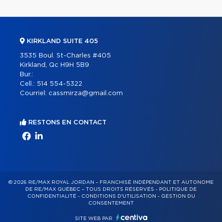
KIRKLAND SUITE 405
3535 Boul. St-Charles #405
Kirkland, Qc H9H 5B9
Bur.:
Cell.:
514 554-5322
Courriel:
cassmirza@gmail.com
RESTONS EN CONTACT
© 2026 RE/MAX ROYAL JORDAN – FRANCHISÉ INDÉPENDANT ET AUTONOME
DE RE/MAX QUÉBEC – TOUS DROITS RÉSERVÉS -
POLITIQUE DE
CONFIDENTIALITÉ
-
CONDITIONS D'UTILISATION
-
GESTION DU
CONSENTEMENT
SITE WEB PAR