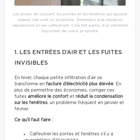
Les prises de courant, les portes et les fenêtres qui laissent
passer l’air sont un problème. Remédiez à la situation
rapidement en les calfeutrant. Cela fait partie d’un entretien
important de votre propriété.
1. LES ENTRÉES D’AIR ET LES FUITES
INVISIBLES
En hiver, chaque petite infiltration d’air se
transforme en
facture d’électricité plus élevée
. En
plus de permettre des économies, corriger ces
fuites
améliore le confort
et
réduit la condensation
sur les fenêtres
, un problème fréquent en janvier et
février.
Ce qu’il faut faire :
Calfeutrer les portes et fenêtres s’il y a